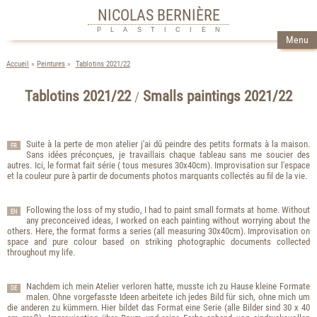
NICOLAS BERNIÈRE
PLASTICIEN
Menu
Accueil
Peintures
Tablotins 2021/22
Tablotins 2021/22
Smalls paintings 2021/22
/
Suite à la perte de mon atelier j'ai dû peindre des petits formats à la maison.
FR
Sans idées préconçues, je travaillais chaque tableau sans me soucier des
autres. Ici, le format fait série ( tous mesures 30x40cm). Improvisation sur l'espace
et la couleur pure à partir de documents photos marquants collectés au fil de la vie.
Following the loss of my studio, I had to paint small formats at home. Without
EN
any preconceived ideas, I worked on each painting without worrying about the
others. Here, the format forms a series (all measuring 30x40cm). Improvisation on
space and pure colour based on striking photographic documents collected
throughout my life.
Nachdem ich mein Atelier verloren hatte, musste ich zu Hause kleine Formate
DE
malen. Ohne vorgefasste Ideen arbeitete ich jedes Bild für sich, ohne mich um
die anderen zu kümmern. Hier bildet das Format eine Serie (alle Bilder sind 30 x 40