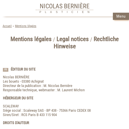
NICOLAS BERNIÈRE
PLASTICIEN
Menu
Accueil
Mentions légales
Mentions légales
Legal notices
Rechtliche
/
/
Hinweise
ÉDITEUR DU SITE
FR
Nicolas BERNIÈRE
Les bouets - 03380 Achignat
Directeur de la publication : M. Nicolas Bernière
Responsable technique, webmaster : M. Laurent Michon
HÉBERGEUR DU SITE
SCALEWAY
Siège social : Scaleway SAS - BP 438 - 75366 Paris CEDEX 08
Siren/Siret : RCS Paris B 433 115 904
DROITS D'AUTEUR