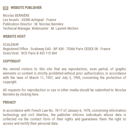
WEBSITE PUBLISHER
EN
Nicolas BERNIÈRE
Les bouets - 03380 Achignat - France
Publication Director : M. Nicolas Bernière
Technical Manager, Webmaster : M. Laurent Michon
WEBSITE HOST
SCALEWAY
Registered Office : Scaleway SAS - BP 438 - 75366 Paris CEDEX 08 - France
Siren/Siret : RCS Paris B 433 115 904
COPYRIGHT
We remind visitors to this site that any reproduction, even partial, of graphic
elements or content is strictly prohibited without prior authorization, in accordance
with the laws of March 11, 1957, and July 3, 1995, concerning the protection of
copyright.
All requests for reproduction or use in other media should be submitted to Nicolas
Bernière by clicking here.
PRIVACY
In accordance with French Law No. 78-17 of January 6, 1978, concerning information
technology and civil liberties, the publisher informs individuals whose data is
collected via the contact form of their rights and guarantees them the right to
access and rectify their personal data.