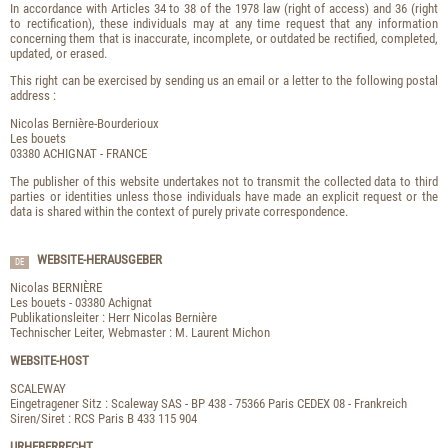
In accordance with Articles 34 to 38 of the 1978 law (right of access) and 36 (right
to rectification), these individuals may at any time request that any information
concerning them that is inaccurate, incomplete, or outdated be rectified, completed,
updated, or erased.
This right can be exercised by sending us an email or a letter to the following postal
address :
Nicolas Bernière-Bourderioux
Les bouets
03380 ACHIGNAT - FRANCE
The publisher of this website undertakes not to transmit the collected data to third
parties or identities unless those individuals have made an explicit request or the
data is shared within the context of purely private correspondence.
WEBSITE-HERAUSGEBER
DE
Nicolas BERNIÈRE
Les bouets - 03380 Achignat
Publikationsleiter : Herr Nicolas Bernière
Technischer Leiter, Webmaster : M. Laurent Michon
WEBSITE-HOST
SCALEWAY
Eingetragener Sitz : Scaleway SAS - BP 438 - 75366 Paris CEDEX 08 - Frankreich
Siren/Siret : RCS Paris B 433 115 904
URHEBERRECHT