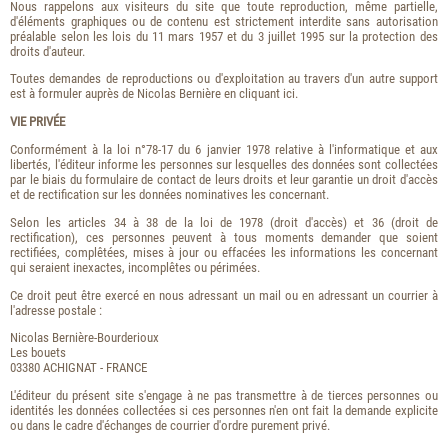
Nous rappelons aux visiteurs du site que toute reproduction, même partielle,
d'éléments graphiques ou de contenu est strictement interdite sans autorisation
préalable selon les lois du 11 mars 1957 et du 3 juillet 1995 sur la protection des
droits d'auteur.
Toutes demandes de reproductions ou d'exploitation au travers d'un autre support
est à formuler auprès de Nicolas Bernière en cliquant ici.
VIE PRIVÉE
Conformément à la loi n°78-17 du 6 janvier 1978 relative à l'informatique et aux
libertés, l'éditeur informe les personnes sur lesquelles des données sont collectées
par le biais du formulaire de contact de leurs droits et leur garantie un droit d'accès
et de rectification sur les données nominatives les concernant.
Selon les articles 34 à 38 de la loi de 1978 (droit d'accès) et 36 (droit de
rectification), ces personnes peuvent à tous moments demander que soient
rectifiées, complêtées, mises à jour ou effacées les informations les concernant
qui seraient inexactes, incomplêtes ou périmées.
Ce droit peut être exercé en nous adressant un mail ou en adressant un courrier à
l'adresse postale :
Nicolas Bernière-Bourderioux
Les bouets
03380 ACHIGNAT - FRANCE
L'éditeur du présent site s'engage à ne pas transmettre à de tierces personnes ou
identités les données collectées si ces personnes n'en ont fait la demande explicite
ou dans le cadre d'échanges de courrier d'ordre purement privé.