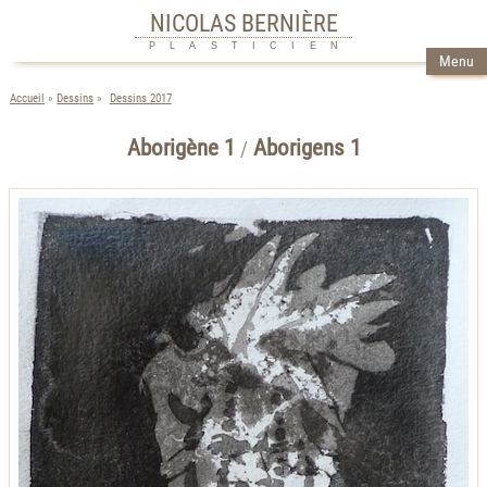
NICOLAS BERNIÈRE
PLASTICIEN
Menu
Accueil
Dessins
Dessins 2017
Aborigène 1
Aborigens 1
/