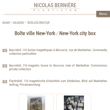
NICOLAS BERNIÈRE
PLASTICIEN
Menu
Accueil
Les boites
Boîte ville New-York
Boîte ville New-York
New-York city box
/
Bas-relief, 110 boites magnétiques à découvrir, vue de Manhattan. Commande,
FR
collection particulière
Bas-relief, 110 magnetic boxes to discover, view of Manhattan. Commission,
EN
private collection
Flachrelief, 110 magnetische Schachteln zum Entdecken, Blick auf Manhattan.
DE
Auftrag, Privatsammlung