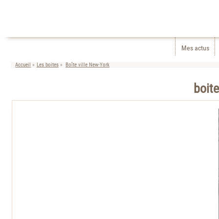
Mes actus
Accueil
Les boites
Boîte ville New-York
boit