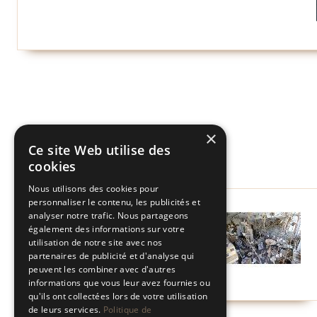
×
Ce site Web utilise des
cookies
Nous utilisons des cookies pour
personnaliser le contenu, les publicités et
analyser notre trafic. Nous partageons
également des informations sur votre
utilisation de notre site avec nos
partenaires de publicité et d'analyse qui
peuvent les combiner avec d'autres
informations que vous leur avez fournies ou
qu'ils ont collectées lors de votre utilisation
de leurs services.
Politique de