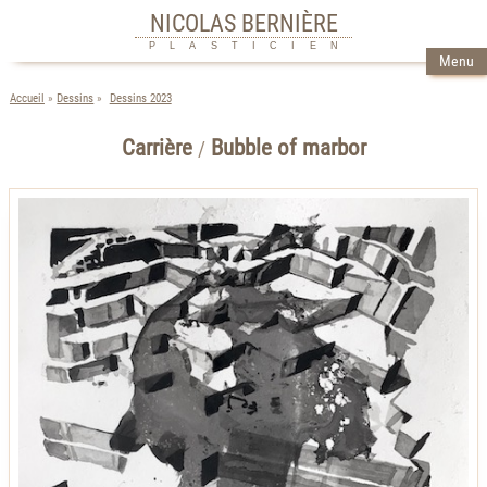
NICOLAS BERNIÈRE
PLASTICIEN
Menu
Accueil
Dessins
Dessins 2023
Carrière
Bubble of marbor
/