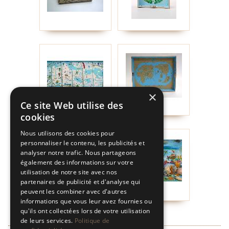
×
Ce site Web utilise des
cookies
Nous utilisons des cookies pour
personnaliser le contenu, les publicités et
analyser notre trafic. Nous partageons
également des informations sur votre
utilisation de notre site avec nos
partenaires de publicité et d'analyse qui
peuvent les combiner avec d'autres
informations que vous leur avez fournies ou
qu'ils ont collectées lors de votre utilisation
de leurs services.
Politique de