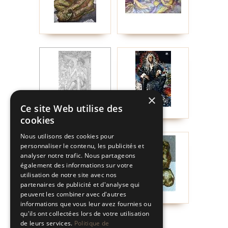
×
Ce site Web utilise des
cookies
Nous utilisons des cookies pour
personnaliser le contenu, les publicités et
analyser notre trafic. Nous partageons
également des informations sur votre
utilisation de notre site avec nos
partenaires de publicité et d'analyse qui
peuvent les combiner avec d'autres
informations que vous leur avez fournies ou
qu'ils ont collectées lors de votre utilisation
de leurs services.
Politique de