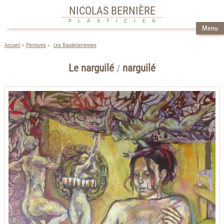
NICOLAS BERNIÈRE
PLASTICIEN
Menu
Accueil
Peintures
Les Baudelairiennes
Le narguilé
narguilé
/