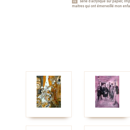
série d'acrylique sur papier, Imp
FR
maitres qui ont émerveillé mon enf