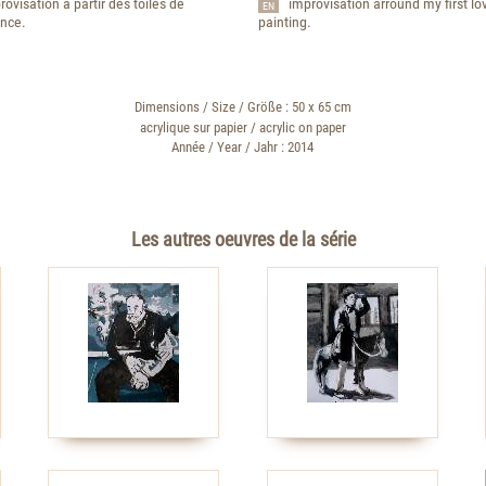
rovisation a partir des toiles de
improvisation arround my first l
EN
ance.
painting.
Dimensions / Size / Größe : 50 x 65 cm
acrylique sur papier / acrylic on paper
Année / Year / Jahr : 2014
Les autres oeuvres de la série