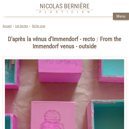
NICOLAS BERNIÈRE
PLASTICIEN
Menu
Accueil
Les boites
Boîte rose
D'après la vénus d'Immendorf - recto
From the
/
Immendorf venus - outside