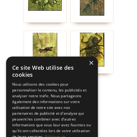
×
Ce site Web utilise des
cookies
Nous utilisons des cookies pour
personnaliser le contenu, les publicités et
analyser notre trafic. Nous partageons
également des informations sur votre
utilisation de notre site avec nos
partenaires de publicité et d'analyse qui
peuvent les combiner avec d'autres
informations que vous leur avez fournies ou
qu'ils ont collectées lors de votre utilisation
de leurs services.
Politique de